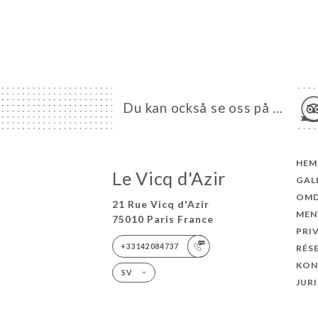
Du kan också se oss på …
HEM
Le Vicq d'Azir
GAL
OM
21 Rue Vicq d'Azir
MEN
75010 Paris France
PRI
+33142084737
RÉS
KON
SV
JUR