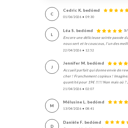
Cedric K. bedömd
C
01/06/2026
•
09:30
Léa S. bedömd
5
L
Encore une délicieuse soirée passée dan
nous sert et le couscous, l'un des meil
22/04/2026
•
12:52
Jennifer M. bedömd
J
Accueil parfait qui donne envie de rev
cher ! Franchement copieux ! Imaginez
quantité pour 19€ !!!!! Non mais où ? J
21/04/2026
•
02:07
Mélusine L. bedömd
M
13/04/2026
•
08:41
Danièle F. bedömd
D