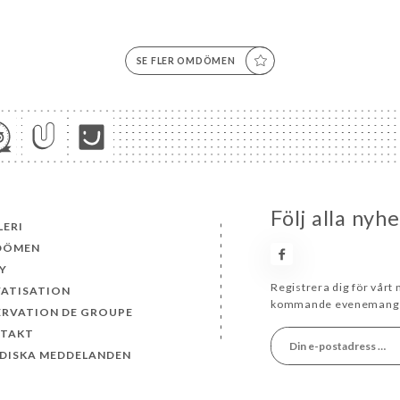
SE FLER OMDÖMEN
Följ alla nyh
LERI
DÖMEN
Y
Registrera dig för vårt
VATISATION
kommande evenemang 
ERVATION DE GROUPE
TAKT
IDISKA MEDDELANDEN