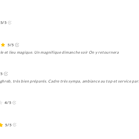
5/5
5/5
le et lieu magique. Un magnifique dimanche soir On y retournera
/5
ghreb, très bien préparés. Cadre très sympa, ambiance au top et service par
4/5
5/5