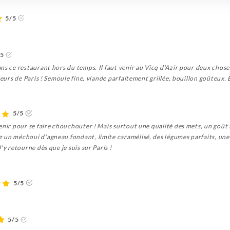
5/5
/5
s ce restaurant hors du temps. Il faut venir au Vicq d'Azir pour deux choses 
leurs de Paris ! Semoule fine, viande parfaitement grillée, bouillon goûteux. 
5/5
enir pour se faire chouchouter ! Mais surtout une qualité des mets, un goût 
 un méchoui d'agneau fondant, limite caramélisé, des légumes parfaits, une 
'y retourne dès que je suis sur Paris !
5/5
5/5