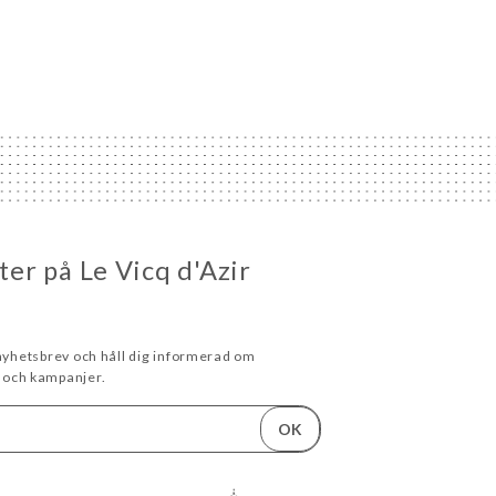
eter på Le Vicq d'Azir
 nyhetsbrev och håll dig informerad om
och kampanjer.
OK