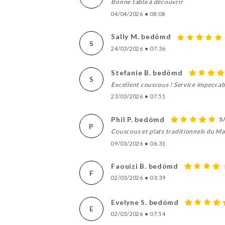
Bonne table à découvrir
04/04/2026
•
08:08
Sally M. bedömd
S
24/03/2026
•
07:36
Stefanie B. bedömd
S
Excellent couscous ! Service impeccab
23/03/2026
•
07:51
Phil P. bedömd
5
P
Couscous et plats traditionnels du Ma
09/03/2026
•
06:31
Faouizi B. bedömd
F
02/03/2026
•
03:39
Evelyne S. bedömd
E
02/03/2026
•
07:54