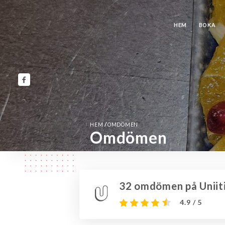
HEM
BOKA
/
HEM
OMDÖMEN
Omdömen
32 omdömen på Uniit
4.9 / 5