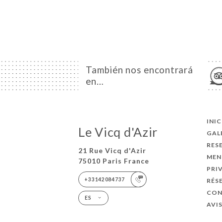
También nos encontrará
en…
INI
Le Vicq d'Azir
GAL
RES
21 Rue Vicq d'Azir
MEN
75010 Paris France
PRI
+33142084737
RÉS
CO
ES
AVI