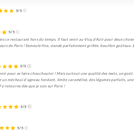
5/5
5/5
s ce restaurant hors du temps. Il faut venir au Vicq d'Azir pour deux choses 
leurs de Paris ! Semoule fine, viande parfaitement grillée, bouillon goûteux. 
5/5
enir pour se faire chouchouter ! Mais surtout une qualité des mets, un goût 
 un méchoui d'agneau fondant, limite caramélisé, des légumes parfaits, une 
'y retourne dès que je suis sur Paris !
5/5
5/5