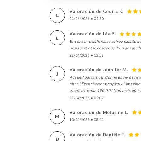
Valoración de Cedric K.
C
01/06/2026
•
09:30
Valoración de Léa S.
L
Encore une délicieuse soirée passée dan
nous sert et le couscous, l'un des meil
22/04/2026
•
12:52
Valoración de Jennifer M.
J
Accueil parfait qui donne envie de rev
cher ! Franchement copieux ! Imaginez
quantité pour 19€ !!!!! Non mais où ? J
21/04/2026
•
02:07
Valoración de Mélusine L.
M
13/04/2026
•
08:41
Valoración de Danièle F.
D