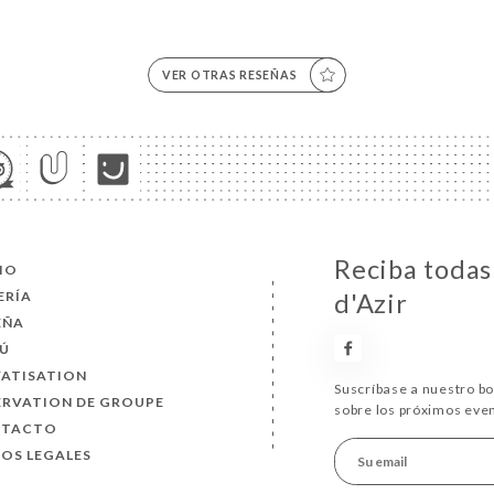
VER OTRAS RESEÑAS
Reciba todas 
CIO
ERÍA
d'Azir
EÑA
Ú
VATISATION
Suscríbase a nuestro b
ERVATION DE GROUPE
sobre los próximos eve
NTACTO
SOS LEGALES