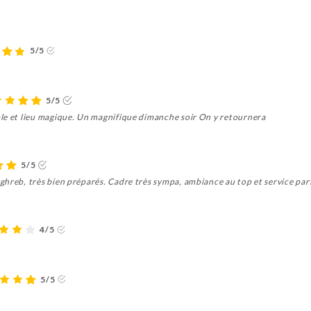
5/5
5/5
le et lieu magique. Un magnifique dimanche soir On y retournera
5/5
ghreb, très bien préparés. Cadre très sympa, ambiance au top et service par
4/5
5/5