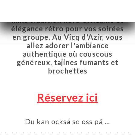
On a trouvé le bar-brasserie qui
mixe tradition nord-africaine et
élégance rétro pour vos soirées
en groupe. Au Vicq d'Azir, vous
allez adorer l'ambiance
authentique où couscous
généreux, tajines fumants et
brochettes
Réservez ici
EM
KA
LERI
Du kan också se oss på …
ÖMEN