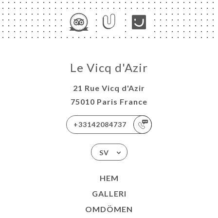
NY
ISATION
ATION
OUPE
TAKT
Le Vicq d'Azir
21 Rue Vicq d'Azir
75010 Paris France
+33142084737
SV
HEM
GALLERI
OMDÖMEN