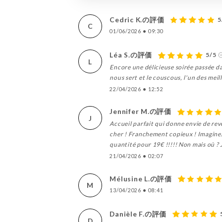
Cedric K.の評価
5
C
01/06/2026
•
09:30
Léa S.の評価
5/5
L
Encore une délicieuse soirée passée dan
nous sert et le couscous, l'un des meil
22/04/2026
•
12:52
Jennifer M.の評価
J
Accueil parfait qui donne envie de rev
cher ! Franchement copieux ! Imaginez
quantité pour 19€ !!!!! Non mais où ? J
21/04/2026
•
02:07
Mélusine L.の評価
M
13/04/2026
•
08:41
Danièle F.の評価
D