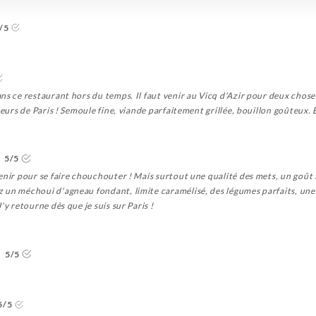
/5
s ce restaurant hors du temps. Il faut venir au Vicq d'Azir pour deux choses 
leurs de Paris ! Semoule fine, viande parfaitement grillée, bouillon goûteux. 
5/5
enir pour se faire chouchouter ! Mais surtout une qualité des mets, un goût 
 un méchoui d'agneau fondant, limite caramélisé, des légumes parfaits, une 
'y retourne dès que je suis sur Paris !
5/5
5/5