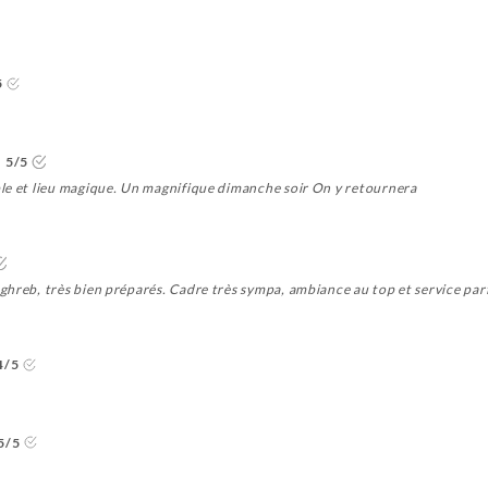
5
5/5
le et lieu magique. Un magnifique dimanche soir On y retournera
ghreb, très bien préparés. Cadre très sympa, ambiance au top et service par
4/5
5/5