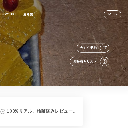
E GROUPE
連絡先
JA
今すぐ予約
順番待ちリスト
100%リアル、検証済みレビュー。