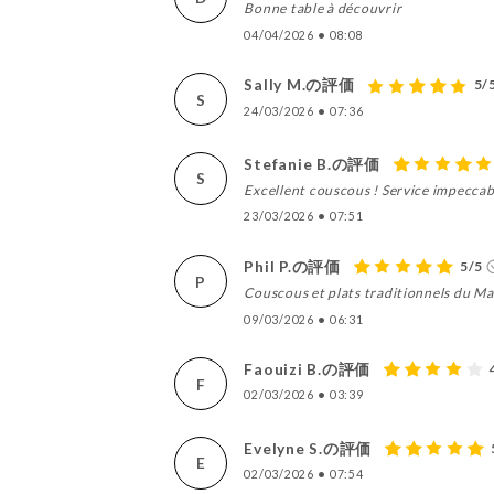
Bonne table à découvrir
04/04/2026
•
08:08
Sally M.の評価
5/
S
24/03/2026
•
07:36
Stefanie B.の評価
S
Excellent couscous ! Service impeccab
23/03/2026
•
07:51
Phil P.の評価
5/5
P
Couscous et plats traditionnels du Ma
09/03/2026
•
06:31
Faouizi B.の評価
F
02/03/2026
•
03:39
Evelyne S.の評価
E
02/03/2026
•
07:54