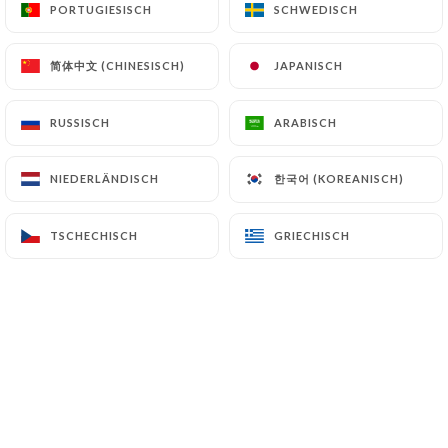
PORTUGIESISCH
PORTUGIESISCH
SCHWEDISCH
SCHWEDISCH
简体中文 (CHINESISCH)
简体中文 (CHINESISCH)
JAPANISCH
JAPANISCH
Cedric K. bewertete
C
5/5
RUSSISCH
RUSSISCH
ARABISCH
ARABISCH
01/06/2026
•
09:30
한국어 (KOREANISCH)
한국어 (KOREANISCH)
NIEDERLÄNDISCH
NIEDERLÄNDISCH
Léa S. bewertete
L
5/5
TSCHECHISCH
TSCHECHISCH
GRIECHISCH
GRIECHISCH
Encore une délicieuse soirée passée dans
ce restaurant hors du temps. Il faut venir
au Vicq d'Azir pour deux choses : la
gentillesse et le sourire du monsieur qui
nous sert et le couscous, l'un des meilleurs
de Paris ! Semoule fine, viande
parfaitement grillée, bouillon goûteux.
Bravo !