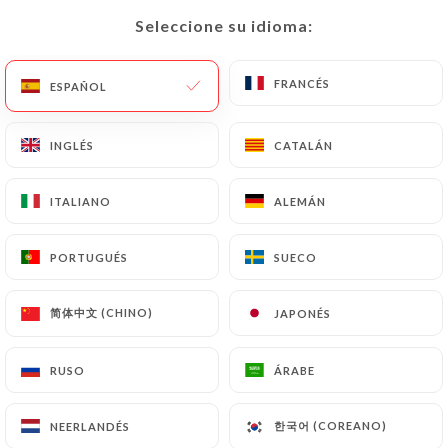
Seleccione su idioma:
Seleccione su idioma:
ES
MENÚ
FRANCÉS
FRANCÉS
ESPAÑOL
ESPAÑOL
INGLÉS
INGLÉS
CATALÁN
CATALÁN
/
INICIO
CONTACTO
ITALIANO
ITALIANO
ALEMÁN
ALEMÁN
Contacto
PORTUGUÉS
PORTUGUÉS
SUECO
SUECO
简体中文 (CHINO)
简体中文 (CHINO)
JAPONÉS
JAPONÉS
RUSO
RUSO
ÁRABE
ÁRABE
Le Vicq d'Azir
한국어 (COREANO)
한국어 (COREANO)
NEERLANDÉS
NEERLANDÉS