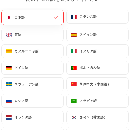
レビュー件数 32
RESTAURANT FRANÇAIS
フランス語
フランス語
日本語
日本語
21 Rue Vicq D'Azir
75010 Paris France
英語
英語
スペイン語
スペイン語
カタルーニャ語
カタルーニャ語
イタリア語
イタリア語
ドイツ語
ドイツ語
ポルトガル語
ポルトガル語
スウェーデン語
スウェーデン語
简体中文（中国語）
简体中文（中国語）
ロシア語
ロシア語
アラビア語
アラビア語
オランダ語
オランダ語
한국어（韓国語）
한국어（韓国語）
弊社について