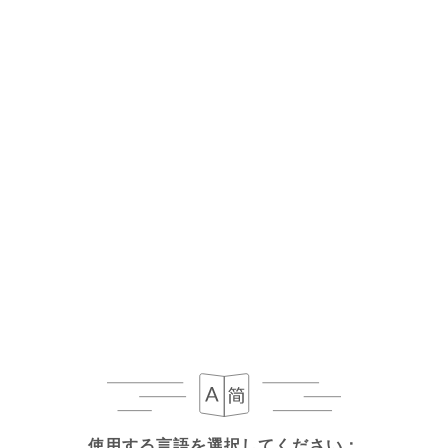
メニュー
JA
閉店 - 開店 11:30
Le Vicq d'Azir
使用する言語を選択してください：
使用する言語を選択してください：