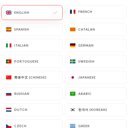
32 REVIEW
FRENCH
FRENCH
ENGLISH
ENGLISH
RESTAURANT FRANÇAIS
21 Rue Vicq D'Azir
SPANISH
SPANISH
CATALAN
CATALAN
75010 Paris France
ITALIAN
ITALIAN
GERMAN
GERMAN
PORTUGUESE
PORTUGUESE
SWEDISH
SWEDISH
简体中文 (CHINESE)
简体中文 (CHINESE)
JAPANESE
JAPANESE
RUSSIAN
RUSSIAN
ARABIC
ARABIC
한국어 (KOREAN)
한국어 (KOREAN)
DUTCH
DUTCH
Who are we?
CZECH
CZECH
GREEK
GREEK