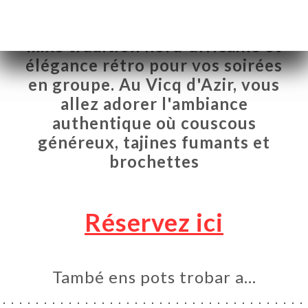
On a trouvé le bar-brasserie qui
mixe tradition nord-africaine et
élégance rétro pour vos soirées
en groupe. Au Vicq d'Azir, vous
allez adorer l'ambiance
authentique où couscous
généreux, tajines fumants et
brochettes
Réservez ici
ICI
RVAR
ERIA
També ens pots trobar a…
ENYES