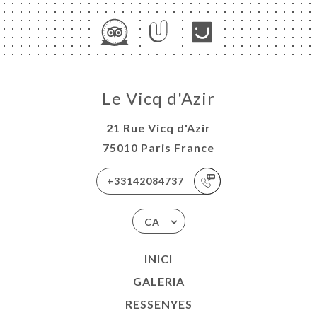
RTA
ISATION
ATION
OUPE
ACTAR
Le Vicq d'Azir
21 Rue Vicq d'Azir
75010 Paris France
+33142084737
CA
INICI
GALERIA
RESSENYES