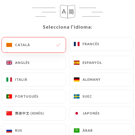
Selecciona l’idioma:
Selecciona l’idioma:
DESSERTS
Thé gourmand
FRANCÈS
FRANCÈS
CATALÀ
CATALÀ
2 pâtisseries
10.00€
ANGLÈS
ANGLÈS
ESPANYOL
ESPANYOL
Salade d'orange à la cannelle
ITALIÀ
ITALIÀ
ALEMANY
ALEMANY
7.00€
PORTUGUÈS
PORTUGUÈS
SUEC
SUEC
简体中文 (XINÈS)
简体中文 (XINÈS)
JAPONÈS
JAPONÈS
BOISSONS FRAÎCHES
RUS
RUS
ÀRAB
ÀRAB
Coca-cola, coca-cola zéro - 33cl