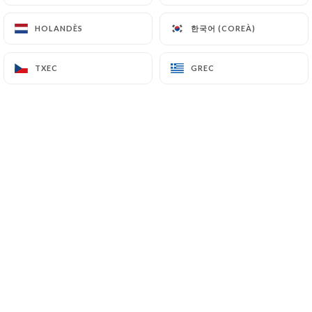
4.00€
한국어 (COREÀ)
한국어 (COREÀ)
HOLANDÈS
HOLANDÈS
Orangina - 25cl
TXEC
TXEC
GREC
GREC
4.00€
Schweppes agrumes - 25cl
4.00€
Limonade - 25cl
3.00€
Sélection de jus de fruits - 25cl
4.00€
Thé glacé - 25cl
4.00€