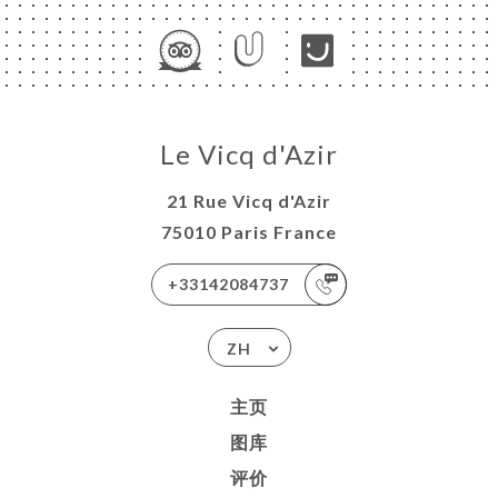
ISATION
ATION
OUPE
系人
Le Vicq d'Azir
21 Rue Vicq d'Azir
75010 Paris France
+33142084737
ZH
主页
图库
评价